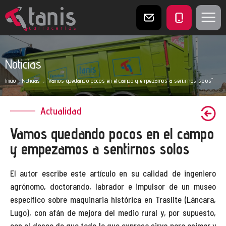
AVISO LEGAL
Noticias
POLÍTICA DE PRIVACIDAD
Inicio
.
Noticias
.
"Vamos quedando pocos en el campo y empezamos a sentirnos solos"
POLÍTICA DE COOKIES
Actualidad
Vamos quedando pocos en el campo
y empezamos a sentirnos solos
El autor escribe este artículo en su calidad de ingeniero
agrónomo, doctorando, labrador e impulsor de un museo
específico sobre maquinaria histórica en Traslite (Láncara,
Lugo), con afán de mejora del medio rural y, por supuesto,
con el deseo de que todo lo que expresa sirva para animar y